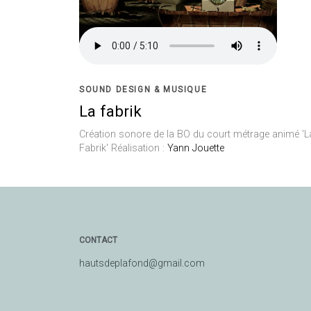
SOUND DESIGN & MUSIQUE
La fabrik
Création sonore de la BO du court métrage animé 'L
Fabrik' Réalisation :
Yann Jouette
CONTACT
hautsdeplafond@gmail.com