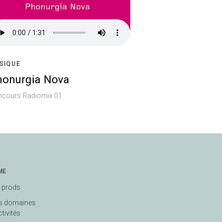
SIQUE
honurgia Nova
ncours Radiomix.01
ME
 prods
s domaines
ctivités