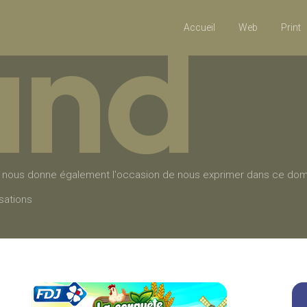
und
Accueil
Web
Print
ue nous donne également l'occasion de nous exprimer dans ce do
sations