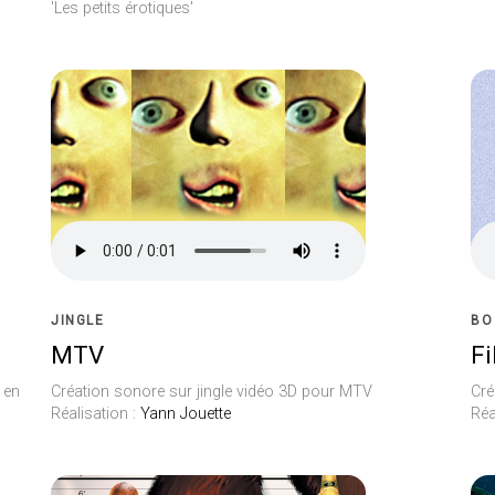
'Les petits érotiques'
JINGLE
BO
MTV
F
 en
Création sonore sur jingle vidéo 3D pour MTV
Cré
Réalisation :
Yann Jouette
Réa