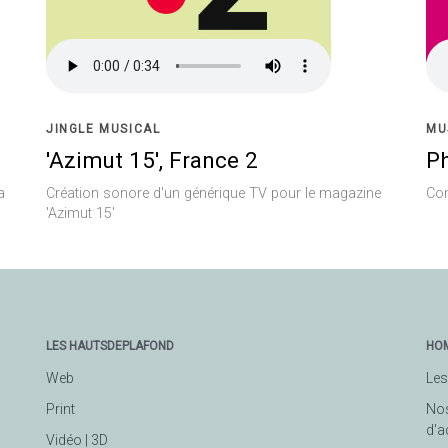
JINGLE MUSICAL
MU
'Azimut 15', France 2
P
a
Création sonore d'un générique TV pour le magazine
Co
'Azimut 15'
LES HAUTSDEPLAFOND
HO
Web
Les
Print
No
d'a
Vidéo | 3D