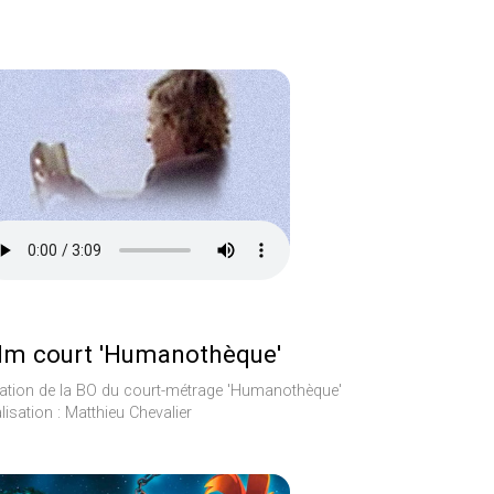
ilm court 'Humanothèque'
ation de la BO du court-métrage 'Humanothèque'
lisation : Matthieu Chevalier