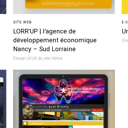
SITE WEB
E-
LORR'UP | l’agence de
Un
développement économique
Cré
Nancy – Sud Lorraine
Design UI/UX du site Vitrine