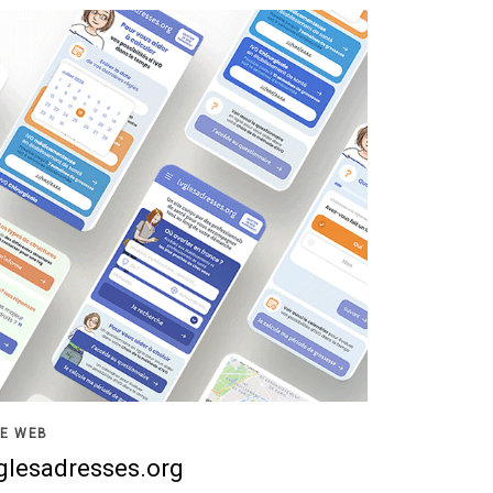
TE WEB
glesadresses.org