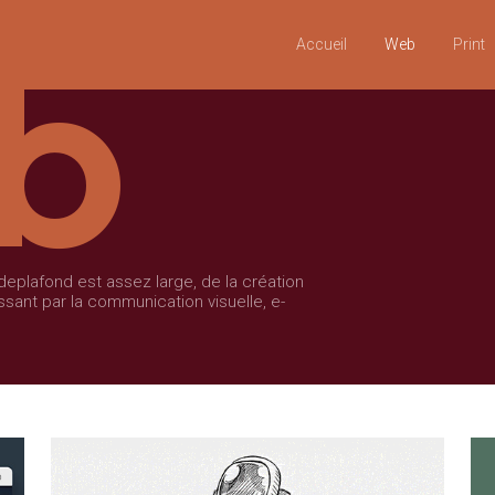
b
Accueil
Web
Print
eplafond est assez large, de la création
ssant par la communication visuelle, e-