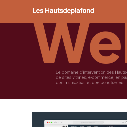
We
Les Hautsdeplafond
Le domaine d'intervention des Hautsd
de sites vitrines, e-commerce, en pa
communication et opé ponctuelles