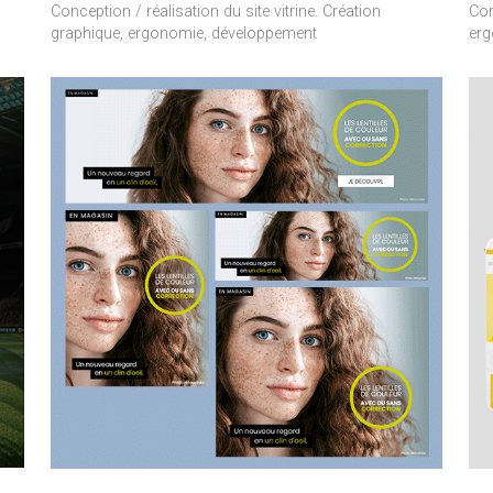
Conception / réalisation du site vitrine. Création
Con
graphique, ergonomie, développement
erg